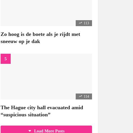
113
Zo hoog is de boete als je rijdt met
sneeuw op je dak
114
The Hague city hall evacuated amid
“suspicious situation”
Load More Posts