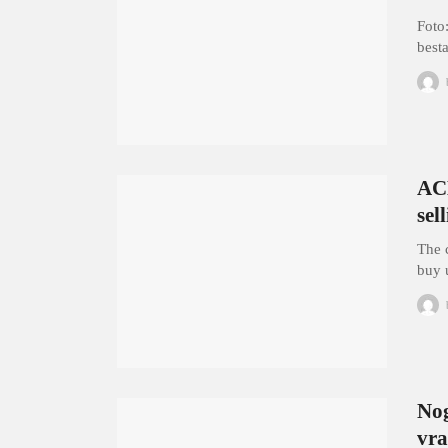
Foto
best
ACM
sel
The 
buy 
Nog
vr