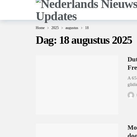
Home
2025
augustus
18
Dag:
18 augustus 2025
Dut
Fre
A 65
glid
Moe
doo