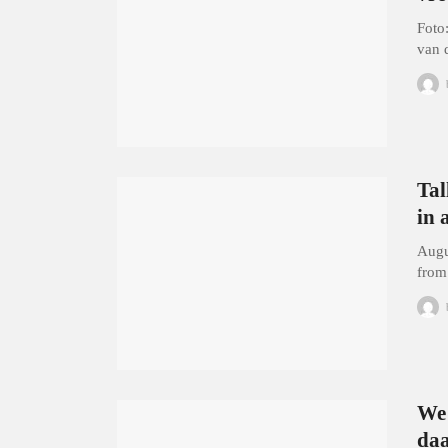
Foto
van 
Tal
in 
Augu
from
We 
daa