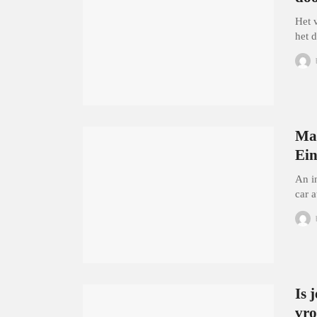
Het 
het 
Man
Ein
An i
car 
Is 
vro