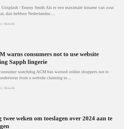
: Unsplash / Emmy Smith Als er een maximale inname van zout
aat, dan hebben Nederlandse…
by
Aktuelle
 warns consumers not to use website
ling Sapph lingerie
consumer watchdog ACM has warned online shoppers not to
underwear from a website claiming to…
by
Aktuelle
 twee weken om toeslagen over 2024 aan te
agen