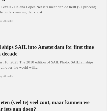
: Pexels / Helena Lopes Net iets meer dan de helft (51 procent)
de ouders van nu, denkt dat…
by
Aktuelle
l ships SAIL into Amsterdam for first time
a decade
st 18, 2025 The 2010 edition of SAIL Photo: SAILTall ships
 all over the world will…
by
Aktuelle
eten (veel te) veel zout, maar kunnen we
r iets aan doen?