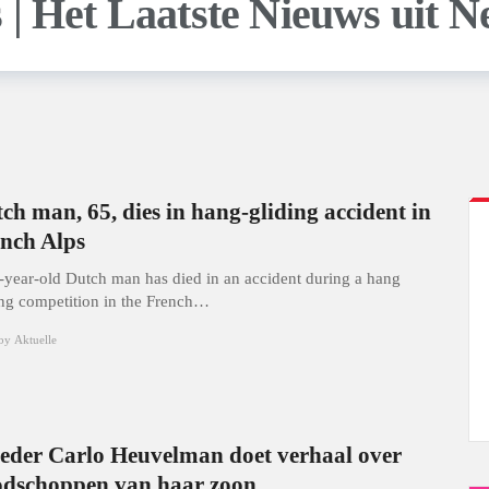
ch man, 65, dies in hang-gliding accident in
nch Alps
-year-old Dutch man has died in an accident during a hang
ing competition in the French…
by
Aktuelle
der Carlo Heuvelman doet verhaal over
dschoppen van haar zoon