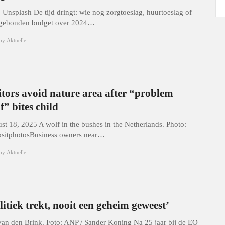
: Unsplash De tijd dringt: wie nog zorgtoeslag, huurtoeslag of
gebonden budget over 2024…
by
Aktuelle
itors avoid nature area after “problem
f” bites child
st 18, 2025 A wolf in the bushes in the Netherlands. Photo:
sitphotosBusiness owners near…
by
Aktuelle
litiek trekt, nooit een geheim geweest’
 van den Brink. Foto: ANP / Sander Koning Na 25 jaar bij de EO