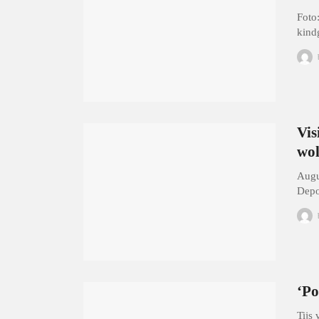
Foto
kind
Vis
wol
Augu
Depo
‘Po
Tijs