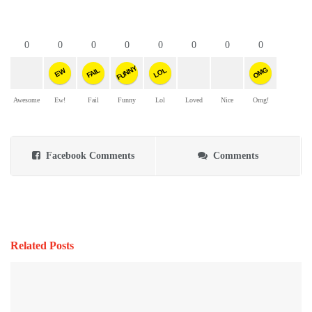
0
0
0
0
0
0
0
0
FUNNY
OMG
FAIL
LOL
EW
Awesome
Ew!
Fail
Funny
Lol
Loved
Nice
Omg!
Facebook Comments
Comments
Related Posts