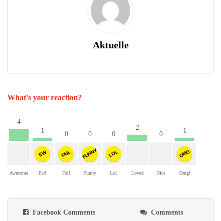
Aktuelle
What's your reaction?
4
2
1
1
0
0
0
0
FUNNY
OMG
FAIL
LOL
EW
Awesome
Ew!
Fail
Funny
Lol
Loved
Nice
Omg!
Facebook Comments
Comments