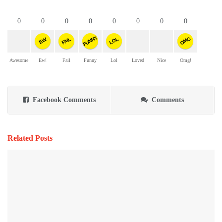
0
0
0
0
0
0
0
0
FUNNY
OMG
FAIL
LOL
EW
Awesome
Ew!
Fail
Funny
Lol
Loved
Nice
Omg!
Facebook Comments
Comments
Related Posts