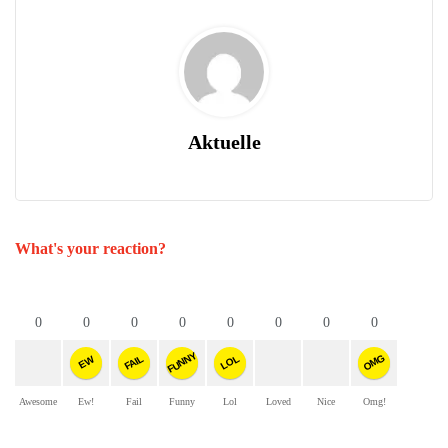
Aktuelle
What's your reaction?
0
0
0
0
0
0
0
0
FUNNY
OMG
FAIL
LOL
EW
Awesome
Ew!
Fail
Funny
Lol
Loved
Nice
Omg!