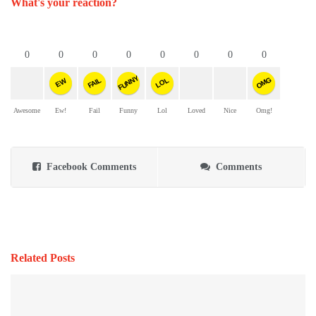
What's your reaction?
0
0
0
0
0
0
0
0
FUNNY
OMG
FAIL
LOL
EW
Awesome
Ew!
Fail
Funny
Lol
Loved
Nice
Omg!
Facebook Comments
Comments
Related Posts