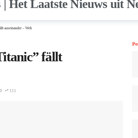
llt auseinander – Welt
Po
tanic” fällt
0
111