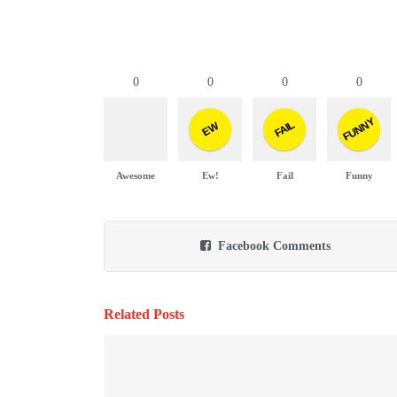
0
0
0
0
FUNNY
FAIL
EW
Awesome
Ew!
Fail
Funny
Facebook Comments
Related Posts