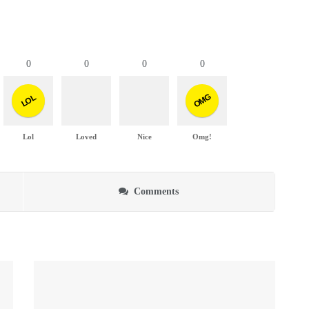
0
0
0
0
OMG
LOL
Lol
Loved
Nice
Omg!
Comments