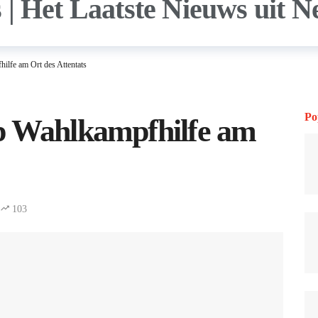
ilfe am Ort des Attentats
Po
p Wahlkampfhilfe am
103