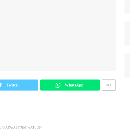
Twitter
WhatsApp
p
© APA/AFP/JIM WATSON