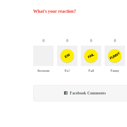
What's your reaction?
0
0
0
0
FUNNY
FAIL
EW
Awesome
Ew!
Fail
Funny
Facebook Comments