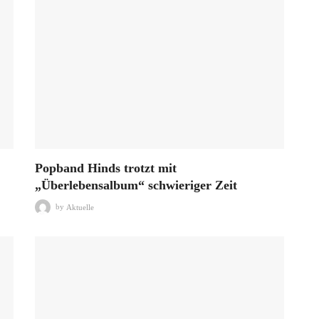
Popband Hinds trotzt mit
„Überlebensalbum“ schwieriger Zeit
by
Aktuelle