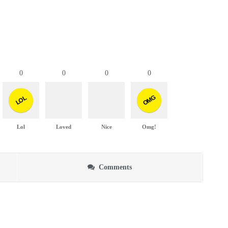
0
0
0
0
OMG
LOL
Lol
Loved
Nice
Omg!
Comments