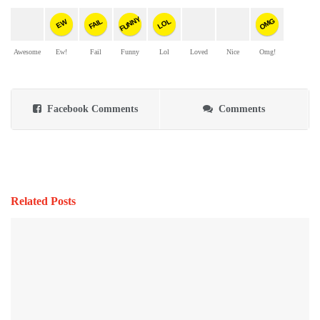
FUNNY
OMG
FAIL
LOL
EW
Awesome
Ew!
Fail
Funny
Lol
Loved
Nice
Omg!
Facebook Comments
Comments
Related Posts