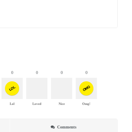
0
0
0
0
OMG
LOL
Lol
Loved
Nice
Omg!
Comments