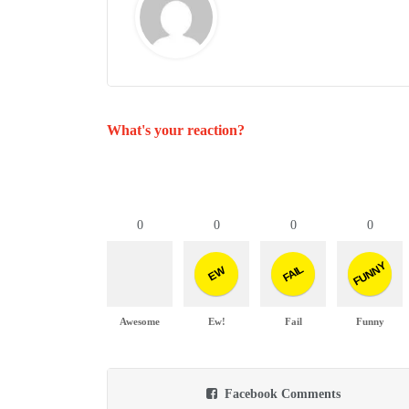
What's your reaction?
0
0
0
0
FUNNY
FAIL
EW
Awesome
Ew!
Fail
Funny
Facebook Comments