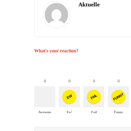
Aktuelle
What's your reaction?
0
0
0
0
FUNNY
FAIL
EW
Awesome
Ew!
Fail
Funny