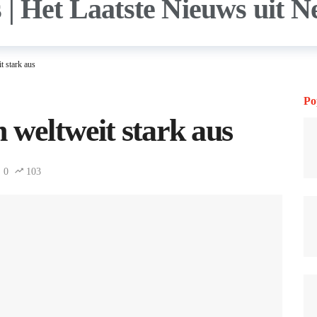
t stark aus
Po
 weltweit stark aus
0
103