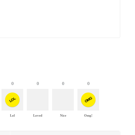
0
0
0
0
OMG
LOL
Lol
Loved
Nice
Omg!