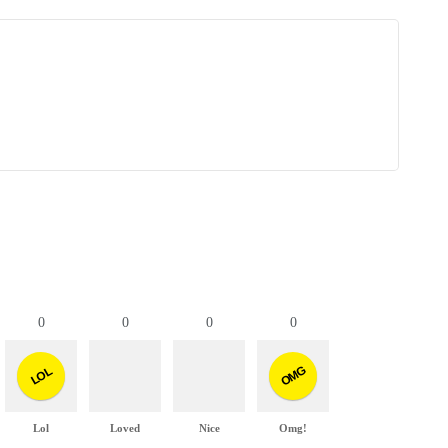
0
0
0
0
OMG
LOL
Lol
Loved
Nice
Omg!