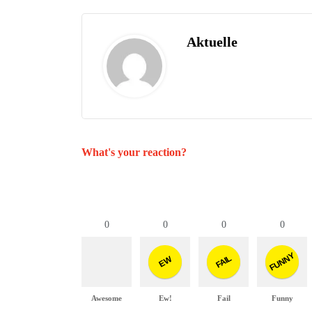
Aktuelle
What's your reaction?
0
0
0
0
FUNNY
FAIL
EW
Awesome
Ew!
Fail
Funny