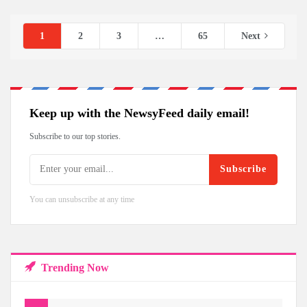
1
2
3
…
65
Next
Keep up with the NewsyFeed daily email!
Subscribe to our top stories.
Subscribe
You can unsubscribe at any time
Trending Now