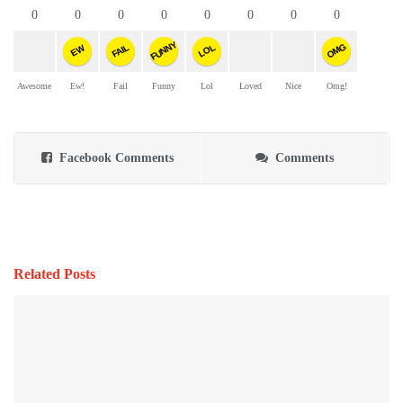
0
0
0
0
0
0
0
0
FUNNY
OMG
FAIL
LOL
EW
Awesome
Ew!
Fail
Funny
Lol
Loved
Nice
Omg!
Facebook Comments
Comments
Related Posts