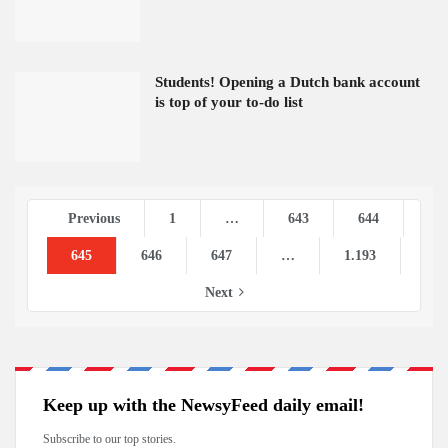
Students! Opening a Dutch bank account
is top of your to-do list
Previous
1
…
643
644
645
646
647
…
1.193
Next
Keep up with the NewsyFeed daily email!
Subscribe to our top stories.