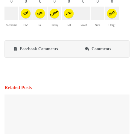
0
0
0
0
0
0
0
0
FUNNY
OMG
FAIL
LOL
EW
Awesome
Ew!
Fail
Funny
Lol
Loved
Nice
Omg!
Facebook Comments
Comments
Related Posts