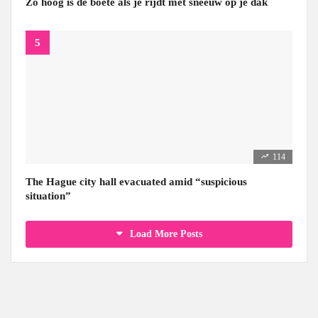
Zo hoog is de boete als je rijdt met sneeuw op je dak
114
The Hague city hall evacuated amid “suspicious
situation”
Load More Posts