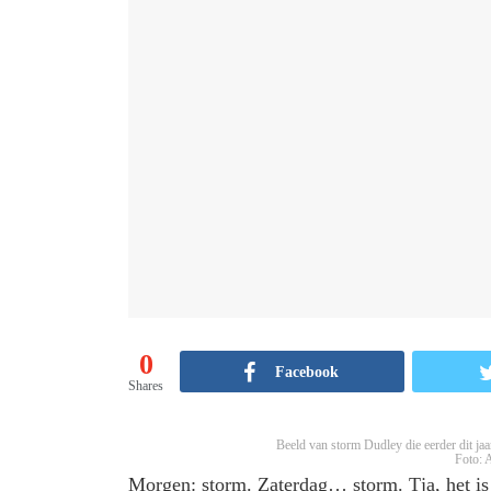
0
Facebook
Shares
Beeld van storm Dudley die eerder dit jaar
Foto: 
Morgen: storm. Zaterdag… storm. Tja, het is 