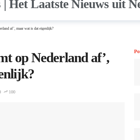
land af’, maar wat is dat eigenlijk?
Po
t op Nederland af’,
enlijk?
0
100