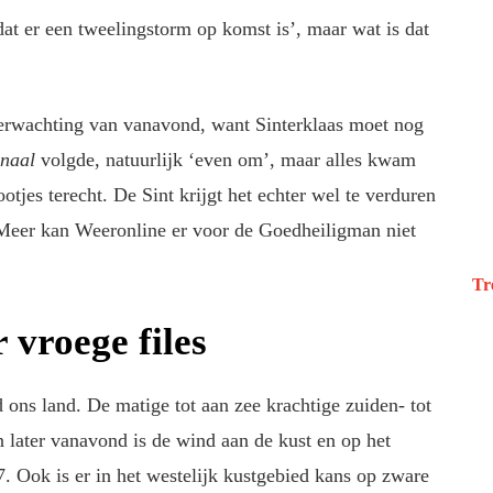
at er een tweelingstorm op komst is’, maar wat is dat
erwachting van vanavond, want Sinterklaas moet nog
rnaal
volgde, natuurlijk ‘even om’, maar alles kwam
otjes terecht. De Sint krijgt het echter wel te verduren
 Meer kan Weeronline er voor de Goedheiligman niet
Tr
 vroege files
 ons land. De matige tot aan zee krachtige zuiden- tot
 later vanavond is de wind aan de kust en op het
7. Ook is er in het westelijk kustgebied kans op zware