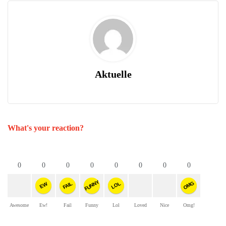
Aktuelle
What's your reaction?
0
0
0
0
0
0
0
0
FUNNY
OMG
FAIL
LOL
EW
Awesome
Ew!
Fail
Funny
Lol
Loved
Nice
Omg!