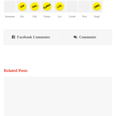
FUNNY
OMG
FAIL
LOL
EW
Awesome
Ew!
Fail
Funny
Lol
Loved
Nice
Omg!
Facebook Comments
Comments
Related Posts