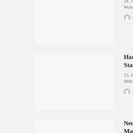
24. 
Wolv
Har
Sta
23. 
SMI
Neu
Mat