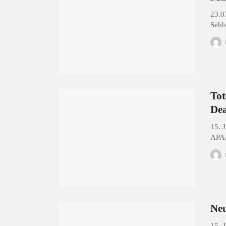
23.0
Sehb
Tot
Dea
15. 
APA
Neu
15. 