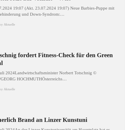
7.2024 19:07 (Akt. 23.07.2024 19:07) Neue Barbies-Puppe mit
ehinderung und Down-Syndrom:…
by
Aktuelle
schnig fordert Fitness-Check für den Green
l
Juli 2024Landwirtschaftsminister Norbert Totschnig ©
/GEORG HOCHMUTHÖsterreichs…
by
Aktuelle
erlich Brand an Linzer Kunstuni
Juli 2024An der Linzer Kunstuniversität am Hauptplatz hat es