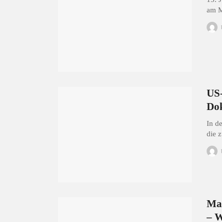
am M
US-
Dok
In d
die 
Man
– W