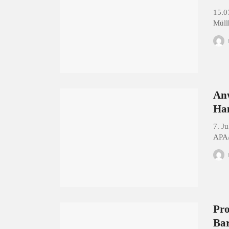
15.0
Müll
Anw
Ha
7. J
APA/
Pro
Bar