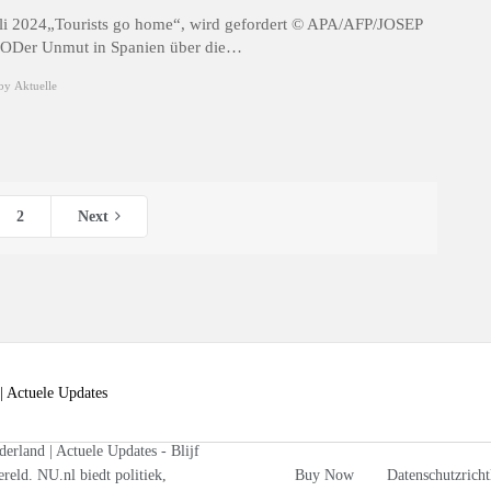
uli 2024„Tourists go home“, wird gefordert © APA/AFP/JOSEP
Der Unmut in Spanien über die…
by
Aktuelle
2
Next
rland | Actuele Updates - Blijf
reld. NU.nl biedt politiek,
Buy Now
Datenschutzricht