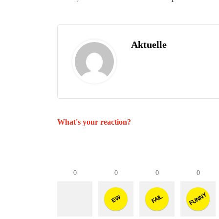
Aktuelle
What's your reaction?
0
0
0
0
FUNNY
FAIL
EW