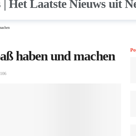
 machen
Po
Spaß haben und machen
106