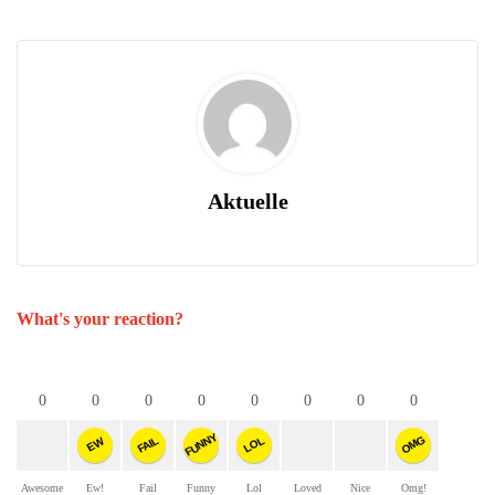
Aktuelle
What's your reaction?
0
0
0
0
0
0
0
0
FUNNY
OMG
FAIL
LOL
EW
Awesome
Ew!
Fail
Funny
Lol
Loved
Nice
Omg!