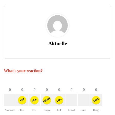
Aktuelle
What's your reaction?
0
0
0
0
0
0
0
0
FUNNY
OMG
FAIL
LOL
EW
Awesome
Ew!
Fail
Funny
Lol
Loved
Nice
Omg!