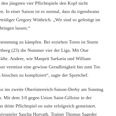
 den jüngsten vier Pflichtspiele den Kopf nicht
. In einer Saison ist es normal, dass du irgendwann
erteidiger Gregory Wüthrich. „Wir sind so gefestigt im
bringen lassen.“
ehemmung zu kämpfen. Bei erzielten Toren ist Sturm
rtberg (23) die Nummer vier der Liga. Mit Otar
kräfte. Andere, wie Manprit Sarkaria und William
ker vermisst eine gewisse Geradlinigkeit hin zum Tor.
 bisschen zu kompliziert“, sagte der Sportchef.
s ins zweite Oberösterreich-Saison-Derby am Sonntag
. Mit dem 3:0 gegen Union Saint-Gilloise in der
ritte Pflichtspiel en suite erfolgreich gemeistert.
sivspieler Sascha Horvath. Trainer Thomas Sageder