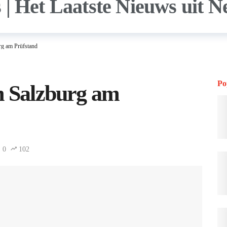
rg am Prüfstand
Po
n Salzburg am
0
102