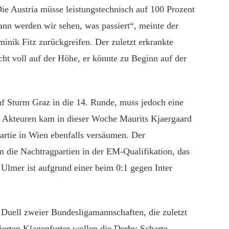
ie Austria müsse leistungstechnisch auf 100 Prozent
nn werden wir sehen, was passiert“, meinte der
nik Fitz zurückgreifen. Der zuletzt erkrankte
icht voll auf der Höhe, er könnte zu Beginn auf der
f Sturm Graz in die 14. Runde, muss jedoch eine
en Akteuren kam in dieser Woche Maurits Kjaergaard
artie in Wien ebenfalls versäumen. Der
am die Nachtragpartien in der EM-Qualifikation, das
lmer ist aufgrund einer beim 0:1 gegen Inter
 Duell zweier Bundesligamannschaften, die zuletzt
zierten Klagenfurter wollen die Derby-Scharte