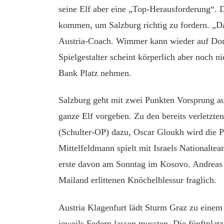
seine Elf aber eine „Top-Herausforderung“. D
kommen, um Salzburg richtig zu fordern. „Da
Austria-Coach. Wimmer kann wieder auf Domi
Spielgestalter scheint körperlich aber noch n
Bank Platz nehmen.
Salzburg geht mit zwei Punkten Vorsprung au
ganze Elf vorgeben. Zu den bereits verletzt
(Schulter-OP) dazu, Oscar Gloukh wird die P
Mittelfeldmann spielt mit Israels Nationalte
erste davon am Sonntag im Kosovo. Andreas U
Mailand erlittenen Knöchelblessur fraglich.
Austria Klagenfurt lädt Sturm Graz zu einem
jeweils Federn lassen mussten. Die fünftplat