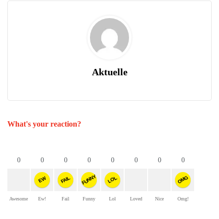
Aktuelle
What's your reaction?
0
0
0
0
0
0
0
0
FUNNY
OMG
FAIL
LOL
EW
Awesome
Ew!
Fail
Funny
Lol
Loved
Nice
Omg!