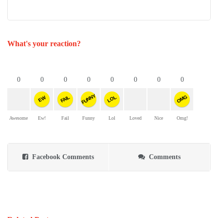
What's your reaction?
0
0
0
0
0
0
0
0
FUNNY
OMG
FAIL
LOL
EW
Awesome
Ew!
Fail
Funny
Lol
Loved
Nice
Omg!
Facebook Comments
Comments