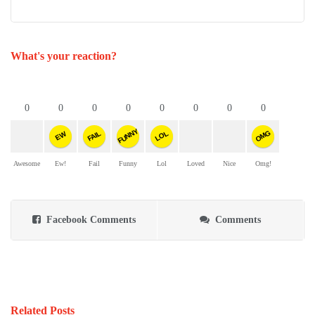
What's your reaction?
0
0
0
0
0
0
0
0
FUNNY
OMG
FAIL
LOL
EW
Awesome
Ew!
Fail
Funny
Lol
Loved
Nice
Omg!
Facebook Comments
Comments
Related Posts