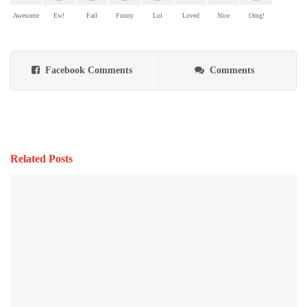
Awesome
Ew!
Fail
Funny
Lol
Loved
Nice
Omg!
Facebook Comments
Comments
Related Posts