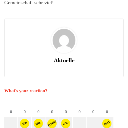
Gemeinschaft sehr viel!
Aktuelle
What's your reaction?
0
0
0
0
0
0
0
0
FUNNY
OMG
FAIL
LOL
EW