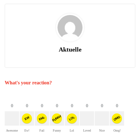
Aktuelle
What's your reaction?
0
0
0
0
0
0
0
0
FUNNY
OMG
FAIL
LOL
EW
Awesome
Ew!
Fail
Funny
Lol
Loved
Nice
Omg!