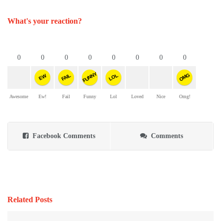
What's your reaction?
0
0
0
0
0
0
0
0
FUNNY
OMG
FAIL
LOL
EW
Awesome
Ew!
Fail
Funny
Lol
Loved
Nice
Omg!
Facebook Comments
Comments
Related Posts