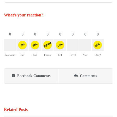
What's your reaction?
0
0
0
0
0
0
0
0
FUNNY
OMG
FAIL
LOL
EW
Awesome
Ew!
Fail
Funny
Lol
Loved
Nice
Omg!
Facebook Comments
Comments
Related Posts