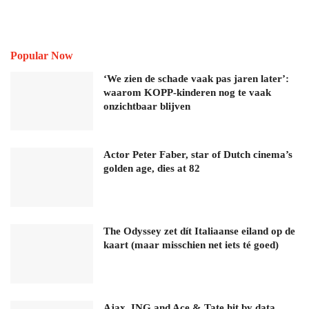
Popular Now
‘We zien de schade vaak pas jaren later’:
waarom KOPP-kinderen nog te vaak
onzichtbaar blijven
Actor Peter Faber, star of Dutch cinema’s
golden age, dies at 82
The Odyssey zet dít Italiaanse eiland op de
kaart (maar misschien net iets té goed)
Ajax, ING and Ace & Tate hit by data