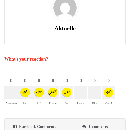
Aktuelle
What's your reaction?
0
0
0
0
0
0
0
0
FUNNY
OMG
FAIL
LOL
EW
Awesome
Ew!
Fail
Funny
Lol
Loved
Nice
Omg!
Facebook Comments
Comments