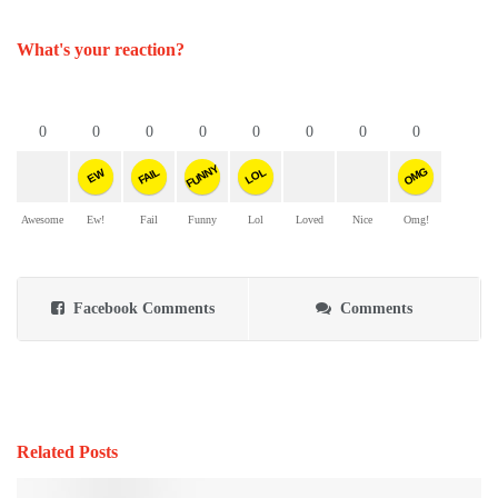
What's your reaction?
0
0
0
0
0
0
0
0
FUNNY
OMG
FAIL
LOL
EW
Awesome
Ew!
Fail
Funny
Lol
Loved
Nice
Omg!
Facebook Comments
Comments
Related Posts