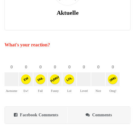
Aktuelle
What's your reaction?
0
0
0
0
0
0
0
0
FUNNY
OMG
FAIL
LOL
EW
Awesome
Ew!
Fail
Funny
Lol
Loved
Nice
Omg!
Facebook Comments
Comments