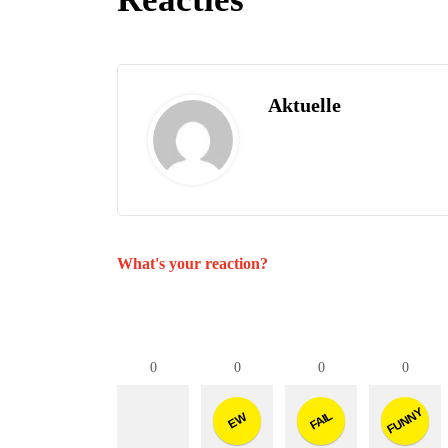
Aktuelle
What's your reaction?
0
0
0
0
FUNNY
FAIL
EW