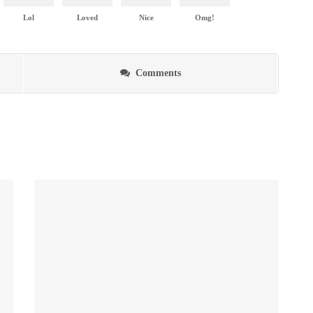
Lol
Loved
Nice
Omg!
Comments