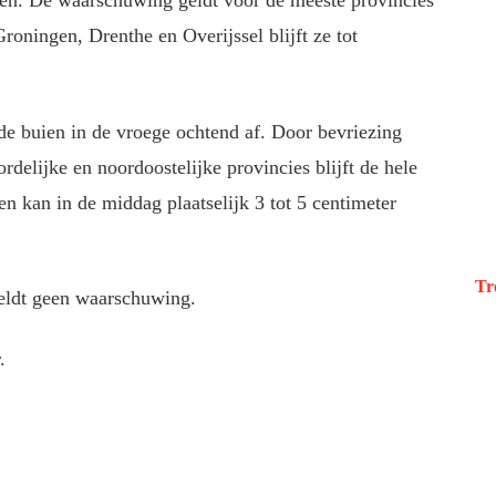
en. De waarschuwing geldt voor de meeste provincies
roningen, Drenthe en Overijssel blijft ze tot
de buien in de vroege ochtend af. Door bevriezing
rdelijke en noordoostelijke provincies blijft de hele
n kan in de middag plaatselijk 3 tot 5 centimeter
Tr
eldt geen waarschuwing.
.