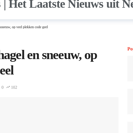
 sneeuw, op veel plekken code geel
Po
hagel en sneeuw, op
eel
0
102