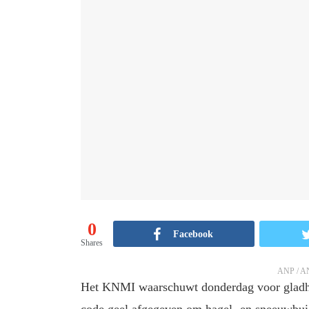
0
Facebook
Shares
ANP / 
Het KNMI waarschuwt donderdag voor gladhei