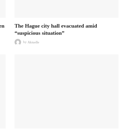
en
The Hague city hall evacuated amid
“suspicious situation”
by
Aktuelle