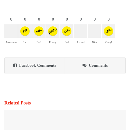
0
0
0
0
0
0
0
0
FUNNY
OMG
FAIL
LOL
EW
Awesome
Ew!
Fail
Funny
Lol
Loved
Nice
Omg!
Facebook Comments
Comments
Related Posts