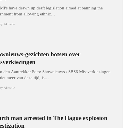
MPs have drawn up draft legislation aimed at banning the
rnment from allowing ethnic…
by
Aktuelle
wnieuws-gezichten botsen over
sverkiezingen
o den Aantrekker Foto: Shownieuws / SBS6 Missverkiezingen
niet meer van deze tijd, is…
by
Aktuelle
rth man arrested in The Hague explosion
estigation