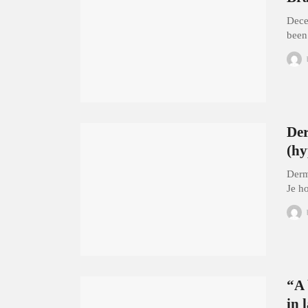
Dece
been
Der
(hy
Derm
Je h
“A 
in 