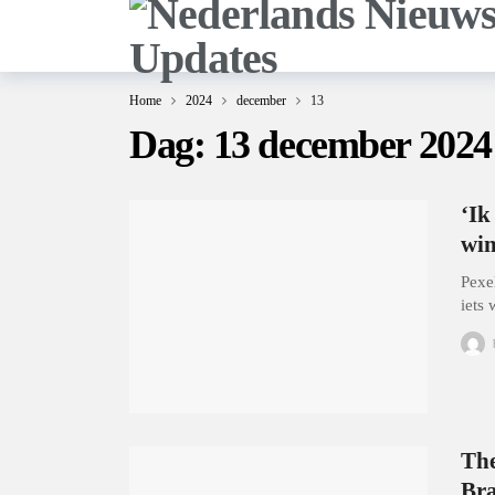
Home
2024
december
13
Dag:
13 december 2024
‘Ik
wi
Pexe
iets
The
Bra