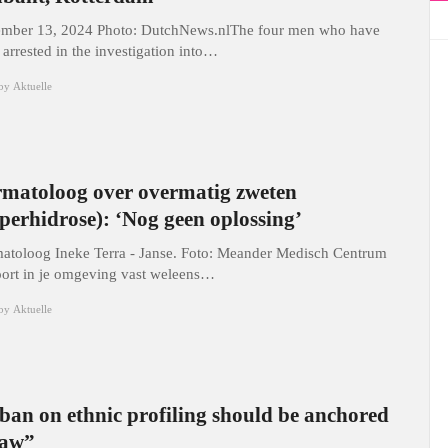
mber 13, 2024 Photo: DutchNews.nlThe four men who have
 arrested in the investigation into…
by
Aktuelle
matoloog over overmatig zweten
perhidrose): ‘Nog geen oplossing’
atoloog Ineke Terra - Janse. Foto: Meander Medisch Centrum
oort in je omgeving vast weleens…
by
Aktuelle
ban on ethnic profiling should be anchored
law”