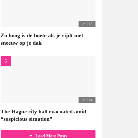
113
Zo hoog is de boete als je rijdt met
sneeuw op je dak
114
The Hague city hall evacuated amid
“suspicious situation”
Load More Posts