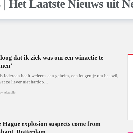
 loog dat ik ziek was om een winactie te
nnen’
ls Iedereen heeft weleens een geheim, een leugentje om bestwil,
 wat ze liever niet hardop…
by
Aktuelle
 Hague explosion suspects come from
bant, Rotterdam