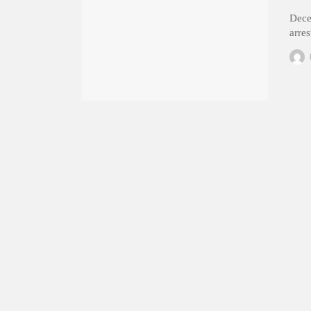
Dece
arre