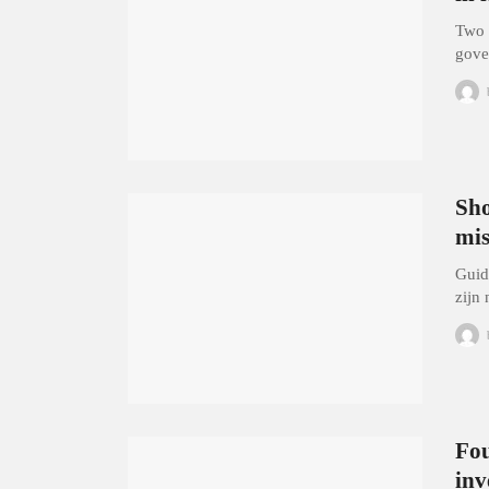
Two 
gove
Sho
mis
Guid
zijn 
Fou
inv