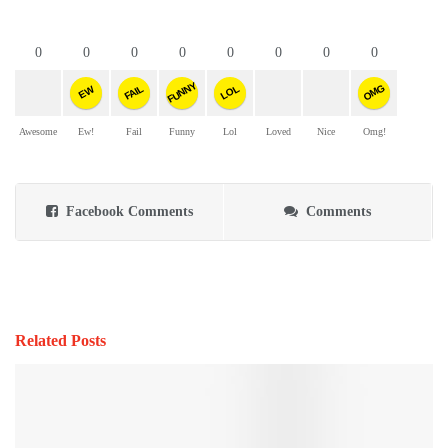
0
0
0
0
0
0
0
0
FUNNY
OMG
FAIL
LOL
EW
Awesome
Ew!
Fail
Funny
Lol
Loved
Nice
Omg!
Facebook Comments
Comments
Related Posts