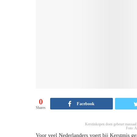
0
Facebook
Shares
Kerstinkopen doen gebeurt massaal o
Foto: 
Voor veel Nederlanders voert bij Kerstmis ge