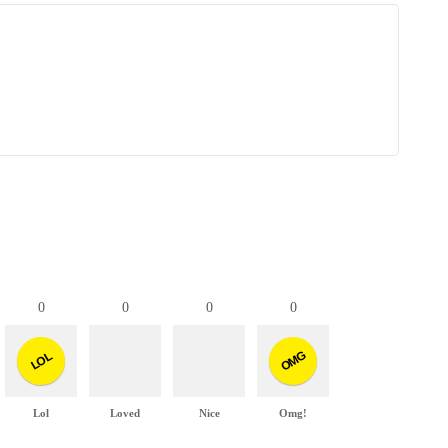
0
0
0
0
OMG
LOL
Lol
Loved
Nice
Omg!