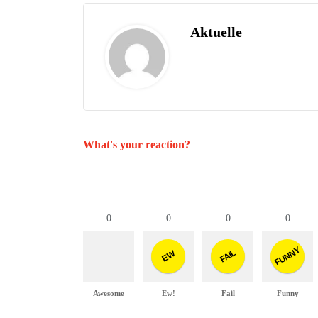
Aktuelle
What's your reaction?
0
0
0
0
FUNNY
FAIL
EW
Awesome
Ew!
Fail
Funny