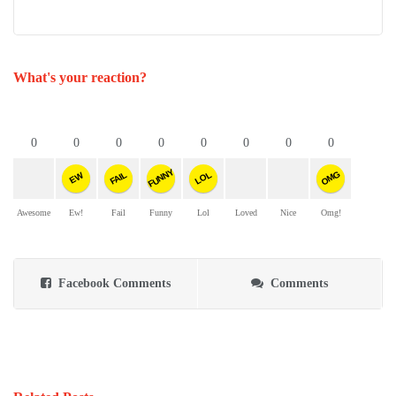
What's your reaction?
0
0
0
0
0
0
0
0
FUNNY
OMG
FAIL
LOL
EW
Awesome
Ew!
Fail
Funny
Lol
Loved
Nice
Omg!
Facebook Comments
Comments