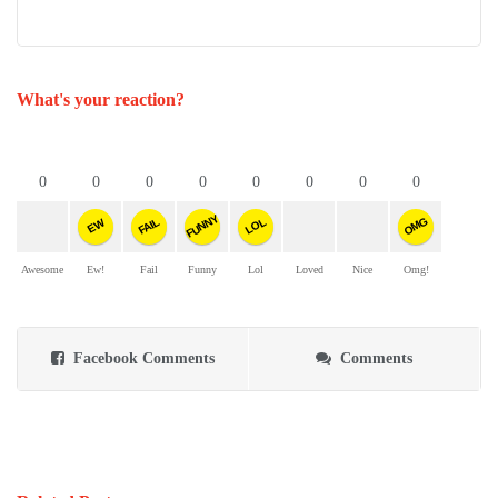
What's your reaction?
0
0
0
0
0
0
0
0
FUNNY
OMG
FAIL
LOL
EW
Awesome
Ew!
Fail
Funny
Lol
Loved
Nice
Omg!
Facebook Comments
Comments