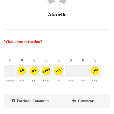
Aktuelle
What's your reaction?
0
0
0
0
0
0
0
0
FUNNY
OMG
FAIL
LOL
EW
Awesome
Ew!
Fail
Funny
Lol
Loved
Nice
Omg!
Facebook Comments
Comments