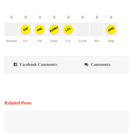
0
0
0
0
0
0
0
0
FUNNY
OMG
FAIL
LOL
EW
Awesome
Ew!
Fail
Funny
Lol
Loved
Nice
Omg!
Facebook Comments
Comments
Related Posts