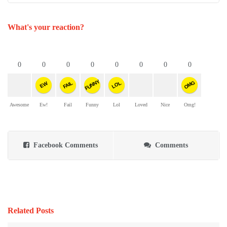
What's your reaction?
0
0
0
0
0
0
0
0
FUNNY
OMG
FAIL
LOL
EW
Awesome
Ew!
Fail
Funny
Lol
Loved
Nice
Omg!
Facebook Comments
Comments
Related Posts