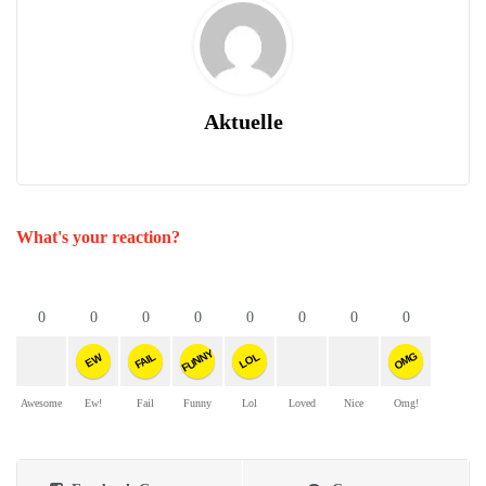
Aktuelle
What's your reaction?
0
0
0
0
0
0
0
0
FUNNY
OMG
FAIL
LOL
EW
Awesome
Ew!
Fail
Funny
Lol
Loved
Nice
Omg!