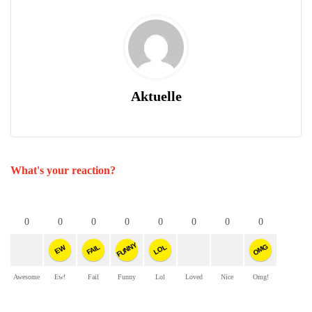
Aktuelle
What's your reaction?
0
0
0
0
0
0
0
0
FUNNY
OMG
FAIL
LOL
EW
Awesome
Ew!
Fail
Funny
Lol
Loved
Nice
Omg!