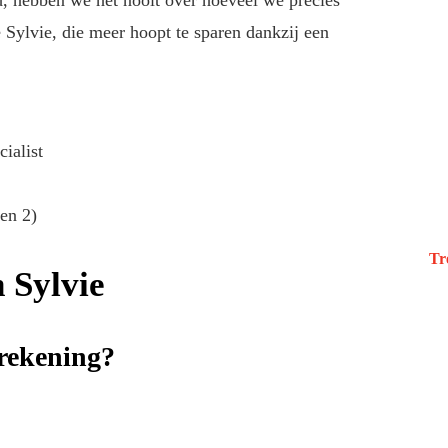
, hebben we het nooit over hoeveel we precies
 Sylvie, die meer hoopt te sparen dankzij een
ialist
en 2)
Tr
 Sylvie
rrekening?