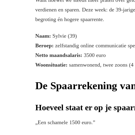
Want hoewel we steeds meer praten over geld
verdienen en sparen. Deze week: de 39-jarige
begroting én hogere spaarrente.
Naam:
Sylvie (39)
Beroep:
zelfstandig online communicatie spec
Netto maandsalaris:
3500 euro
Woonsituatie:
samenwonend, twee zoons (4 
De Spaarrekening van
Hoeveel staat er op je spaa
„Een schamele 1500 euro.”