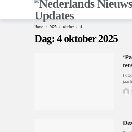
Home
2025
oktober
4
Dag:
4 oktober 2025
‘Pa
ter
Foto
jaarl
Dez