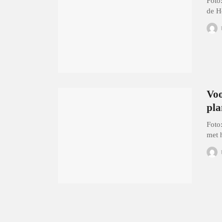
Foto
de H
Voo
pl
Foto
met 