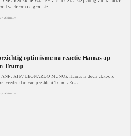
: ANP / Remko de Waal PVV is in de laatste peiling van Maurice
ond wederom de grootste…
by
Aktuelle
rzichtig optimisme na reactie Hamas op
an Trump
: ANP / AFP / LEONARDO MUNOZ Hamas is deels akkoord
het vredesplan van president Trump. Er…
by
Aktuelle