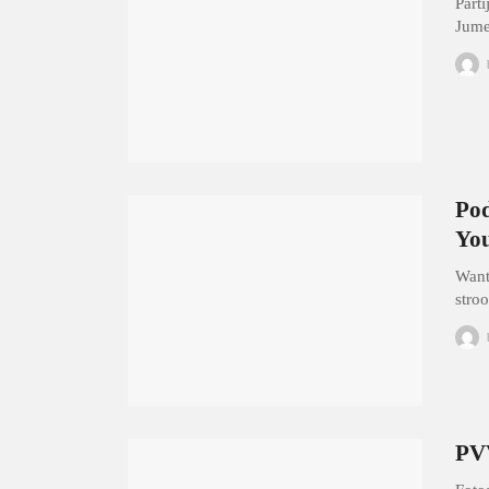
Parti
Jume
Pod
You
Want
stro
PVV