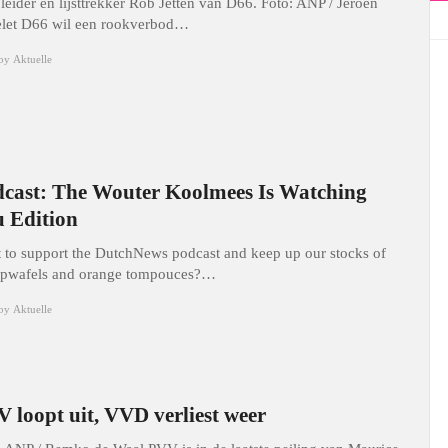
jleider en lijsttrekker Rob Jetten van D66. Foto: ANP / Jeroen
let D66 wil een rookverbod…
by
Aktuelle
cast: The Wouter Koolmees Is Watching
 Edition
 to support the DutchNews podcast and keep up our stocks of
opwafels and orange tompouces?…
by
Aktuelle
 loopt uit, VVD verliest weer