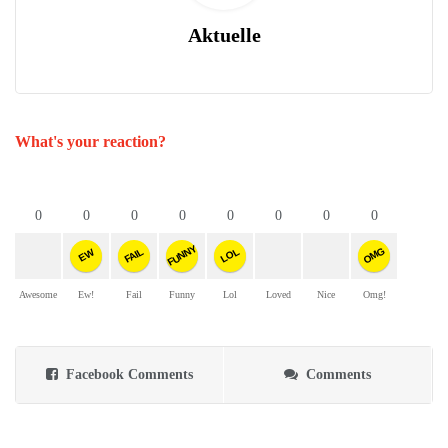
Aktuelle
What's your reaction?
0
0
0
0
0
0
0
0
FUNNY
OMG
FAIL
LOL
EW
Awesome
Ew!
Fail
Funny
Lol
Loved
Nice
Omg!
Facebook Comments
Comments